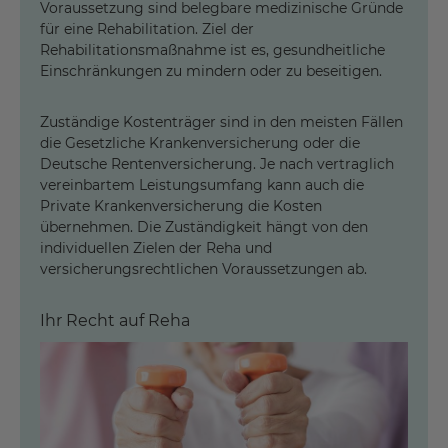
Voraussetzung sind belegbare medizinische Gründe
Beamte und Beamtinnen: die Beihilfestelle und
für eine Rehabilitation. Ziel der
Privatversicherung
1. Sie werden direkt in die Rehabilitationseinrichtung
Rehabilitationsmaßnahme ist es, gesundheitliche
verlegt, ohne dass die Entscheidung des Kostenträgers
Einschränkungen zu mindern oder zu beseitigen.
Selbstständige: der Patient/die Patientin (Erstattung
(Krankenversicherung oder Rentenversicherung)
nach Tarif durch die Versicherung)
abgewartet werden muss.
Zuständige Kostenträger sind in den meisten Fällen
Rentner*innen, Hausfrauen und Hausmänner: die
die Gesetzliche Krankenversicherung oder die
Krankenkasse
2. Ist eine direkte Verlegung nicht möglich, werden Sie
Deutsche Rentenversicherung. Je nach vertraglich
schnellstmöglich in die Rehabilitationseinrichtung
vereinbartem Leistungsumfang kann auch die
verlegt, nachdem der Kostenträger (Krankenversicherung
Private Krankenversicherung die Kosten
oder Rentenversicherung) kurzfristig über den Antrag
übernehmen. Die Zuständigkeit hängt von den
entschieden hat.
individuellen Zielen der Reha und
versicherungsrechtlichen Voraussetzungen ab.
Die Anschlussrehabilitation (AR) beinhaltet Diagnostik,
Aufklärung und Information zu der jeweiligen Erkrankung
Ihr Recht auf Reha
und den beeinträchtigten Funktionen. Die Therapieziele
legen Ärzt*in, Therapeut*in und Patient*in gemeinsam
fest. Sie erlernen Bewältigungsstrategien, um Ihre
beruflichen Problemlagen im Alltag zu begegnen.