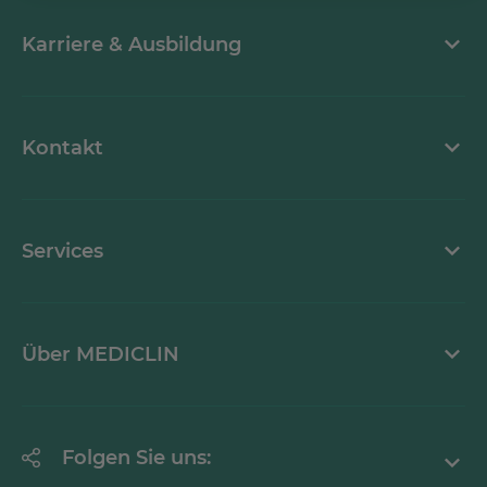
Karriere & Ausbildung
MEDICLIN als Arbeitgeber
Kontakt
Stellenangebote
Kontaktformular
Services
Ansprechpartner
Mediathek
Über MEDICLIN
Krankheitsbilder A-Z
Erklärung zur Barrierefreiheit
Unternehmen
Folgen Sie uns:
Einrichtungen