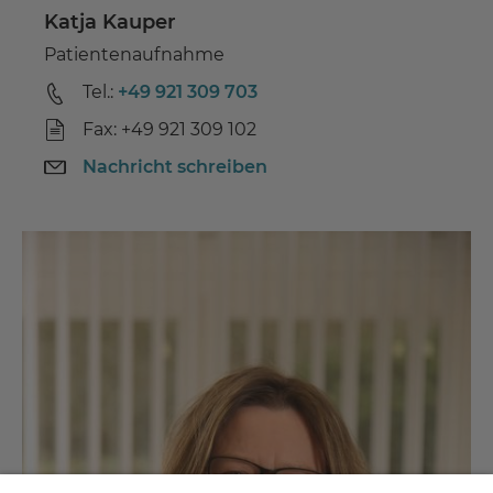
Katja Kauper
Patientenaufnahme
Tel.:
+49 921 309 703
Fax: +49 921 309 102
Nachricht schreiben